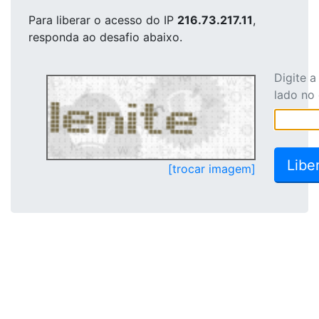
Para liberar o acesso
do IP
216.73.217.11
,
responda ao desafio abaixo.
Digite 
lado no
[trocar imagem]