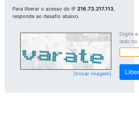
Para liberar o acesso
do IP
216.73.217.113
,
responda ao desafio abaixo.
Digite 
lado no
[trocar imagem]