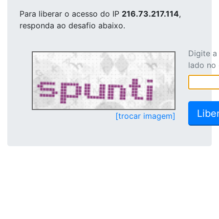
Para liberar o acesso
do IP
216.73.217.114
,
responda ao desafio abaixo.
Digite 
lado no
[trocar imagem]