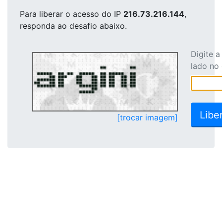
Para liberar o acesso
do IP
216.73.216.144
,
responda ao desafio abaixo.
Digite 
lado no
[trocar imagem]