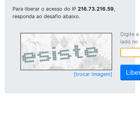
Para liberar o acesso
do IP
216.73.216.59
,
responda ao desafio abaixo.
Digite 
lado no
[trocar imagem]