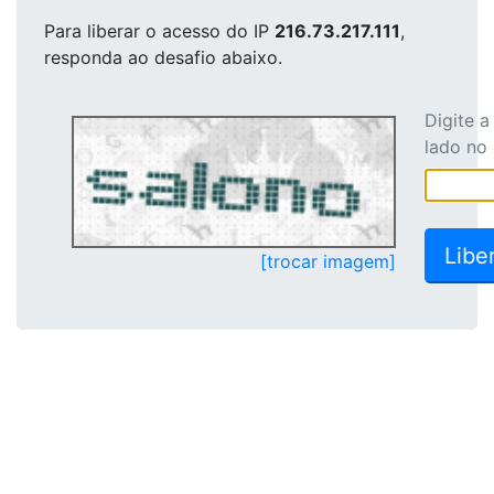
Para liberar o acesso
do IP
216.73.217.111
,
responda ao desafio abaixo.
Digite 
lado no
[trocar imagem]