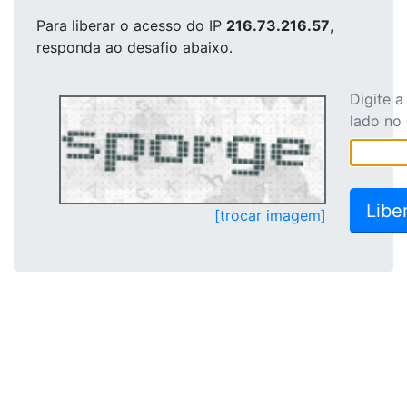
Para liberar o acesso
do IP
216.73.216.57
,
responda ao desafio abaixo.
Digite 
lado no
[trocar imagem]