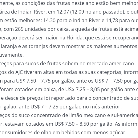
lmente, as condições das frutas neste ano estão bem melhore
área de Indian River, em 12.07 (12.09 no ano passado), e o
 estão melhores: 14,30 para o Indian River e 14,78 para ou
, com 265 unidades por caixa, a queda de frutas está acim
peração deverá ser maior na Flórida, que está se recupera
A laranja e as toranjas devem mostrar os maiores aumentos
tivamente.
eços para sucos de frutas sobem no mercado americano
ços do AJC tiveram altas em todas as suas categorias, info
 para US$ 7,50 – 7,75 por galão, ante os US$ 7 – 7,50 por 
foram cotados em baixa, de US$ 7,25 – 8,05 por galão ante 
 e desce de preços foi reportado para o concentrado de su
r galão, ante US$ 7 – 7,25 por galão no mês anterior.
reços do suco concentrado de limão mexicano e sul-ameri
or, estavam cotados em US$ 7,50 – 8,50 por galão. As infor
consumidores de olho em bebidas com menos açúcar