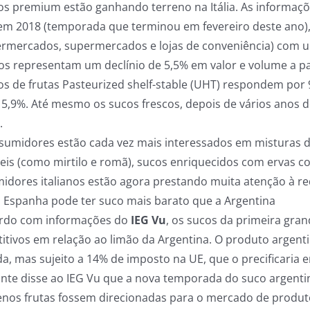
os premium estão ganhando terreno na Itália. As informaç
 em 2018 (temporada que terminou em fevereiro deste ano), 
ermercados, supermercados e lojas de conveniência) com um 
s representam um declínio de 5,5% em valor e volume a par
os de frutas Pasteurized shelf-stable (UHT) respondem por
 5,9%. Até mesmo os sucos frescos, depois de vários anos 
.
sumidores estão cada vez mais interessados em misturas de
eis (como mirtilo e romã), sucos enriquecidos com ervas co
idores italianos estão agora prestando muita atenção à r
:
Espanha pode ter suco mais barato que a Argentina
rdo com informações do
IEG Vu
, os sucos da primeira gra
itivos em relação ao limão da Argentina. O produto argent
da, mas sujeito a 14% de imposto na UE, que o precificaria 
nte disse ao IEG Vu que a nova temporada do suco argentino
nos frutas fossem direcionadas para o mercado de produto