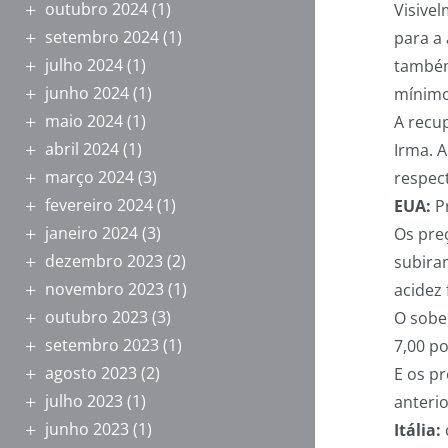
outubro 2024
(1)
Visive
setembro 2024
(1)
para a 
julho 2024
(1)
também
junho 2024
(1)
mínimo
maio 2024
(1)
A recu
abril 2024
(1)
Irma. 
março 2024
(3)
respec
fevereiro 2024
(1)
EUA:
Pr
janeiro 2024
(3)
Os pre
dezembro 2023
(2)
subiram
novembro 2023
(1)
acidez 
outubro 2023
(3)
O sobe
setembro 2023
(1)
7,00 po
agosto 2023
(2)
E os p
julho 2023
(1)
anteri
junho 2023
(1)
Itália: