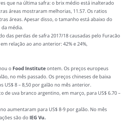
s que na última safra: o brix médio está inalterado
utras áreas mostraram melhorias, 11.57. Os ratios
tras áreas. Apesar disso, o tamanho está abaixo do
a da média.
ndo das perdas de safra 2017/18 causadas pelo Furacão
 em relação ao ano anterior: 42% e 24%,
rmou o
Food Institute
ontem. Os preços europeus
galão, no mês passado. Os preços chineses de baixa
os US$ 8 – 8,50 por galão no mês anterior.
co de uva branco argentino, em março, para US$ 6.70 –
cano aumentaram para US$ 8-9 por galão. No mês
mações são do
IEG Vu.