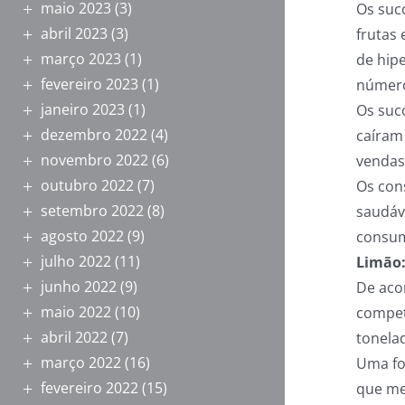
maio 2023
(3)
Os suc
abril 2023
(3)
frutas
março 2023
(1)
de hip
fevereiro 2023
(1)
número
janeiro 2023
(1)
Os suc
dezembro 2022
(4)
caíram
novembro 2022
(6)
vendas
outubro 2022
(7)
Os con
setembro 2022
(8)
saudáv
agosto 2022
(9)
consum
julho 2022
(11)
Limão
junho 2022
(9)
De aco
maio 2022
(10)
compet
abril 2022
(7)
tonela
março 2022
(16)
Uma fo
fevereiro 2022
(15)
que me