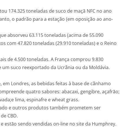
rtou 174.325 toneladas de suco de maçã NFC no ano
nto, o padrão para a estação (em oposição ao ano-
ue absorveu 63.115 toneladas (acima de 55.090
xos com 47.820 toneladas (29.910 toneladas) e o Reino
ais de 4.500 toneladas. A França comprou 9.830
e um suco reexportado da Ucrânia ou da Moldávia.
 em Londres, as bebidas feitas à base de cânhamo
ompreende quatro sabores: abacaxi, gengibre, açafrão;
vada;e lima, espinafre e wheat grass.
ficado e outros produtos também prometem ser
g de CBD.
 e estão sendo vendidas on-line no site da Humphrey.