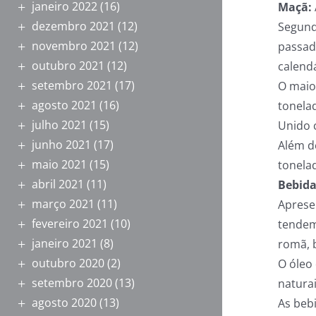
janeiro 2022
(16)
Maçã:
dezembro 2021
(12)
Segund
novembro 2021
(12)
passad
outubro 2021
(12)
calendá
setembro 2021
(17)
O maio
agosto 2021
(16)
tonela
julho 2021
(15)
Unido 
junho 2021
(17)
Além d
maio 2021
(15)
tonela
abril 2021
(11)
Bebid
março 2021
(11)
Aprese
fevereiro 2021
(10)
tendem
janeiro 2021
(8)
romã, b
outubro 2020
(2)
O óleo
setembro 2020
(13)
natura
agosto 2020
(13)
As beb