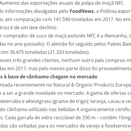
Aumento das exportações anuais de polpa de maçã NFC
o informações divulgadas pelo
FoodNews
, a Polônia expo
o, em comparação com 141.590 toneladas em 2017. No enta
rio) é de um leve declínio.
r comprador de suco de maçã polonês NFC é a Alemanha, q
das no ano passado). O alemão foi seguido pelos Países Bai
com 36.475 toneladas (21.320 toneladas).
esses três grandes clientes, nenhum outro país comprou m
das em 2017, mas pelo menos parte disso foi provavelment
as à base de cânhamo chegam no mercado
ntada recentemente no Natural & Organic Products Europe,
 a ser a grande novidade no mercado. A gama de ofertas c
eterraba e wheatgrass (grama de trigo); laranja, cacau e ce
 do cânhamo utilizado nas bebidas é organicamente certi
is. Cada garrafa de vidro reciclável de 330 m – contém 15m
idas são voltadas para os mercados de varejo e foodservice