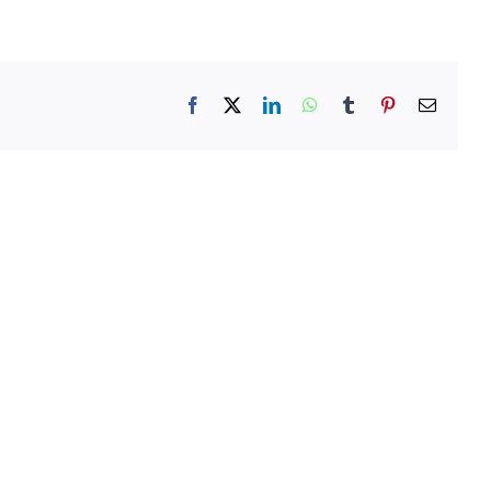
Facebook
X
LinkedIn
WhatsApp
Tumblr
Pinterest
E-
mail