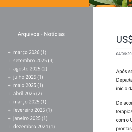
Arquivos - Notícias
US$
março 2026
(1)
04/06/20
setembro 2025
(3)
agosto 2025
(2)
Após se
julho 2025
(1)
Departa
maio 2025
(1)
inicio 
abril 2025
(2)
março 2025
(1)
De acor
fevereiro 2025
(1)
terapia
janeiro 2025
(1)
com o U
dezembro 2024
(1)
prontas