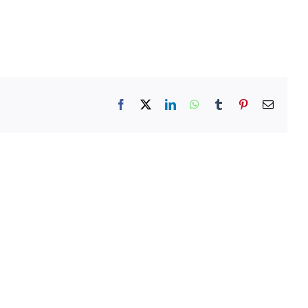
Facebook
X
LinkedIn
WhatsApp
Tumblr
Pinterest
E-
mail