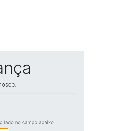
ança
nosco.
ao lado no campo abaixo