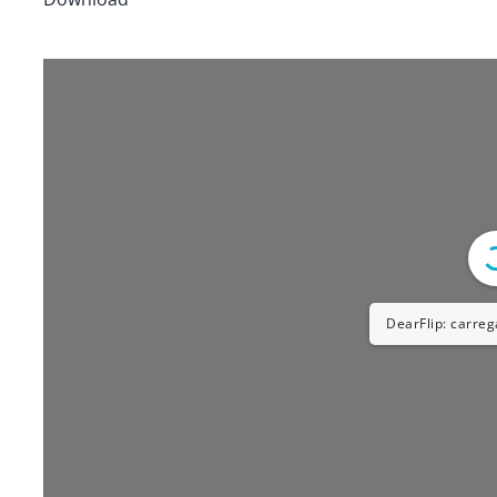
DearFlip: carreg