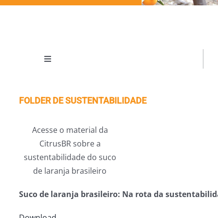
Toggle
Navigation
O Retrato da Citricultura
FOLDER DE SUSTENTABILIDADE
Análise de uma Década na Cadeia da Laranja
Acesse o material da
CitrusBR sobre a
Folder de Sustentabilidade
sustentabilidade do suco
de laranja brasileiro
Suco de laranja brasileiro: Na rota da sustentabili
Download