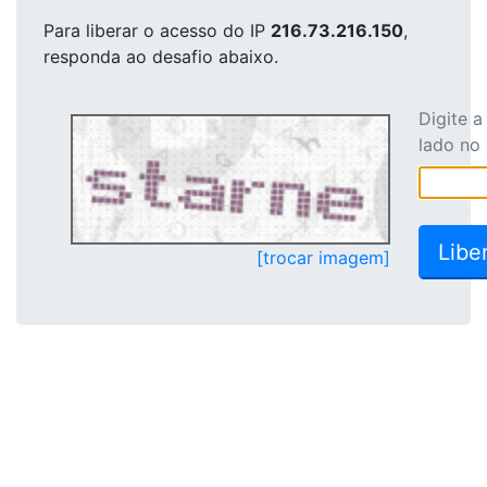
Para liberar o acesso
do IP
216.73.216.150
,
responda ao desafio abaixo.
Digite 
lado no
[trocar imagem]