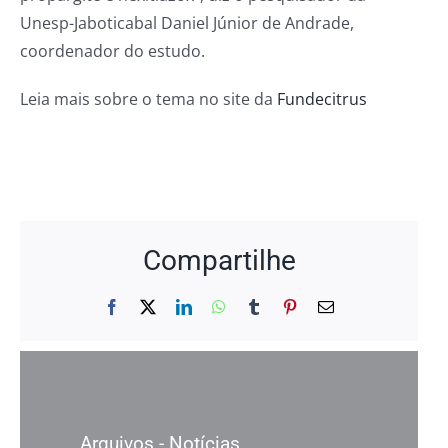
Unesp-Jaboticabal Daniel Júnior de Andrade,
coordenador do estudo.
Leia mais sobre o tema no site da
Fundecitrus
Compartilhe
Facebook
X
LinkedIn
WhatsApp
Tumblr
Pinterest
E-
mail
Arquivos - Notícias