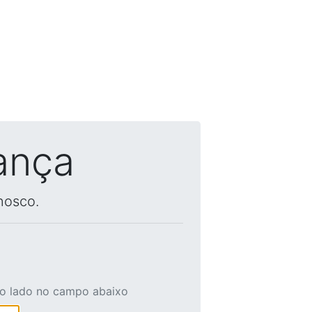
ança
nosco.
ao lado no campo abaixo