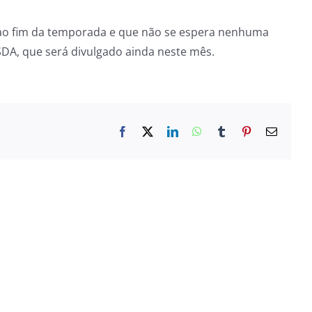
do ao fim da temporada e que não se espera nenhuma
USDA, que será divulgado ainda neste mês.
Facebook
X
LinkedIn
WhatsApp
Tumblr
Pinterest
E-
mail