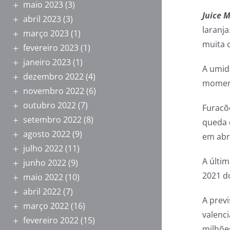
maio 2023
(3)
Juice 
abril 2023
(3)
laranj
março 2023
(1)
muita 
fevereiro 2023
(1)
janeiro 2023
(1)
A umid
dezembro 2022
(4)
moment
novembro 2022
(6)
outubro 2022
(7)
Furacõ
setembro 2022
(8)
queda d
agosto 2022
(9)
em abr
julho 2022
(11)
A últi
junho 2022
(9)
2021 do
maio 2022
(10)
abril 2022
(7)
A previ
março 2022
(16)
valenci
fevereiro 2022
(15)
milhões