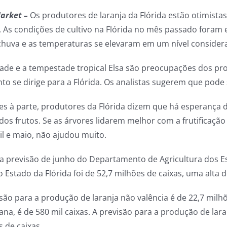
Market –
Os produtores de laranja da Flórida estão otimista
a. As condições de cultivo na Flórida no mês passado fora
chuva e as temperaturas se elevaram em um nível conside
ade e a tempestade tropical Elsa são preocupações dos pro
o se dirige para a Flórida. Os analistas sugerem que pode
es à parte, produtores da Flórida dizem que há esperança 
os frutos. Se as árvores lidarem melhor com a frutificação 
il e maio, não ajudou muito.
ma previsão de junho do Departamento de Agricultura dos Es
 Estado da Flórida foi de 52,7 milhões de caixas, uma alta 
são para a produção de laranja não valência é de 22,7 milhõ
ana, é de 580 mil caixas. A previsão para a produção de lara
 de caixas.