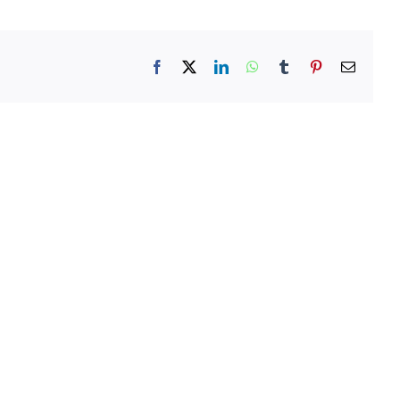
Facebook
X
LinkedIn
WhatsApp
Tumblr
Pinterest
E-
mail