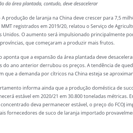
o da área plantada, contudo, deve desacelerar
– A produção de laranja na China deve crescer para 7,5 mi
4 MMT registrados em 2019/20, relatou o Serviço de Agricul
s Unidos. O aumento será impulsionado principalmente por 
 províncias, que começaram a produzir mais frutos.
o aponta que a expansão da área plantada deve desacelera
os do ano anterior derrubou os preços. A tendência de queda
m que a demanda por cítricos na China esteja se aproxima
rtamento informa ainda que a produção doméstica de suco 
ecerá estável em 2020/21 em 30.800 toneladas métricas. E
a concentrado deva permanecer estável, o preço do FCOJ im
ais fornecedores de suco de laranja importado provavelmente