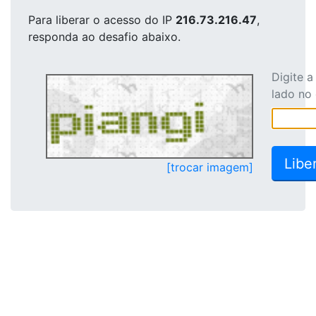
Para liberar o acesso
do IP
216.73.216.47
,
responda ao desafio abaixo.
Digite 
lado no
[trocar imagem]