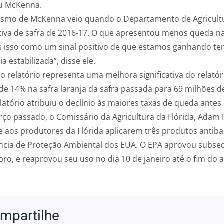
u McKenna.
ismo de McKenna veio quando o Departamento de Agricultu
tiva de safra de 2016-17. O que apresentou menos queda n
 isso como um sinal positivo de que estamos ganhando te
ia estabilizada”, disse ele.
mo relatório representa uma melhora significativa do relató
e 14% na safra laranja da safra passada para 69 milhões de 
elatório atribuiu o declínio às maiores taxas de queda ante
ço passado, o Comissário da Agricultura da Flórida, Ad
e aos produtores da Flórida aplicarem três produtos antib
ncia de Proteção Ambiental dos EUA. O EPA aprovou subseq
ro, e reaprovou seu uso no dia 10 de janeiro até o fim do 
mpartilhe