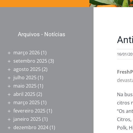
Arquivos - Notícias
Ant
março 2026
(1)
16/01/20
setembro 2025
(3)
agosto 2025
(2)
FreshP
julho 2025
(1)
devast
maio 2025
(1)
abril 2025
(2)
Na bus
março 2025
(1)
citros
fevereiro 2025
(1)
“Os an
janeiro 2025
(1)
Citros
dezembro 2024
(1)
Polk, 