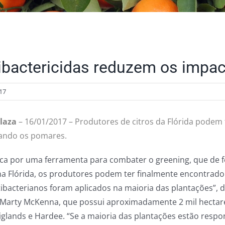
ibactericidas reduzem os impa
17
laza
– 16/01/2017 – Produtores de citros da Flórida podem
ando os pomares.
ca por uma ferramenta para combater o greening, que de 
 na Flórida, os produtores podem ter finalmente encontrad
tibacterianos foram aplicados na maioria das plantações”, d
, Marty McKenna, que possui aproximadamente 2 mil hectar
Higlands e Hardee. “Se a maioria das plantações estão res