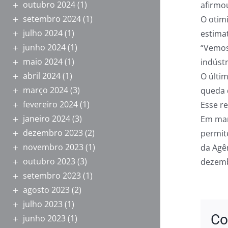
outubro 2024
(1)
afirmo
setembro 2024
(1)
O otim
julho 2024
(1)
estima
junho 2024
(1)
“Vemos
maio 2024
(1)
indústr
abril 2024
(1)
O últi
março 2024
(3)
queda d
fevereiro 2024
(1)
Esse r
janeiro 2024
(3)
Em mar
dezembro 2023
(2)
permit
novembro 2023
(1)
da Agê
outubro 2023
(3)
dezemb
setembro 2023
(1)
agosto 2023
(2)
julho 2023
(1)
Co
junho 2023
(1)