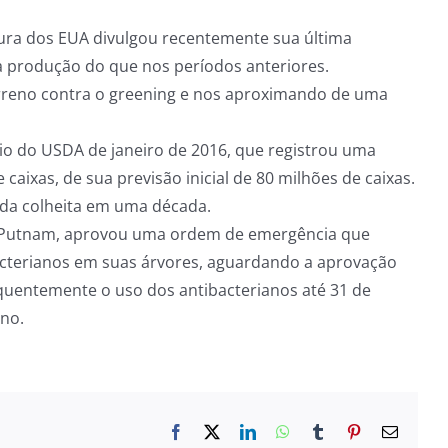
ra dos EUA divulgou recentemente sua última
a produção do que nos períodos anteriores.
rreno contra o greening e nos aproximando de uma
rio do USDA de janeiro de 2016, que registrou uma
caixas, de sua previsão inicial de 80 milhões de caixas.
s da colheita em uma década.
am Putnam, aprovou uma ordem de emergência que
acterianos em suas árvores, aguardando a aprovação
uentemente o uso dos antibacterianos até 31 de
ano.
Facebook
X
LinkedIn
WhatsApp
Tumblr
Pinterest
E-
mail