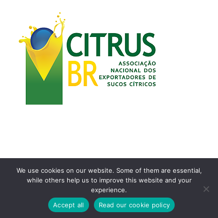
We use cookies on our website. Some of them are essential,
while others help us to improve this website and your
Copyright 2021 | Desenvolvido por
Airton Toyansk
experience.
Facebook
Instagram
YouTube
Accept all
Read our cookie policy