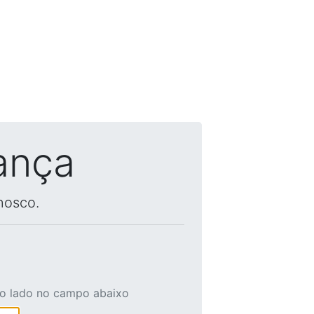
ança
nosco.
ao lado no campo abaixo