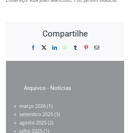
Endereço: Rua João Mancuso, 150, Jardim Gláucia.
Compartilhe
Facebook
X
LinkedIn
WhatsApp
Tumblr
Pinterest
E-
mail
Arquivos - Notícias
março 2026
(1)
setembro 2025
(3)
agosto 2025
(2)
julho 2025
(1)