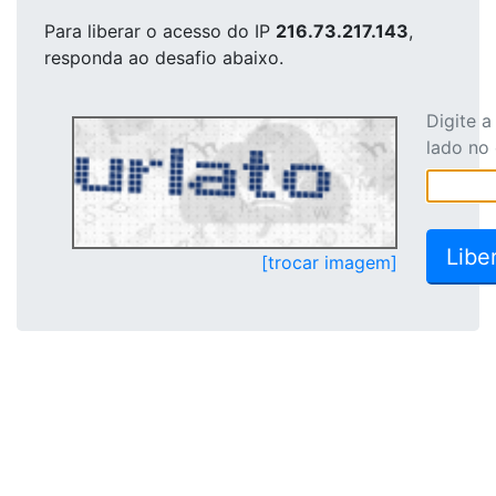
Para liberar o acesso
do IP
216.73.217.143
,
responda ao desafio abaixo.
Digite 
lado no
[trocar imagem]