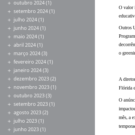
outubro 2024
(1)
O valor 
setembro 2024
(1)
educativ
julho 2024
(1)
junho 2024
(1)
Outros U
maio 2024
(1)
Programa
abril 2024
(1)
decorrên
março 2024
(3)
o greeni
fevereiro 2024
(1)
janeiro 2024
(3)
dezembro 2023
(2)
A direto
novembro 2023
(1)
Flórida 
outubro 2023
(3)
O anúnci
setembro 2023
(1)
impacto
agosto 2023
(2)
mês, a e
julho 2023
(1)
tempora
junho 2023
(1)