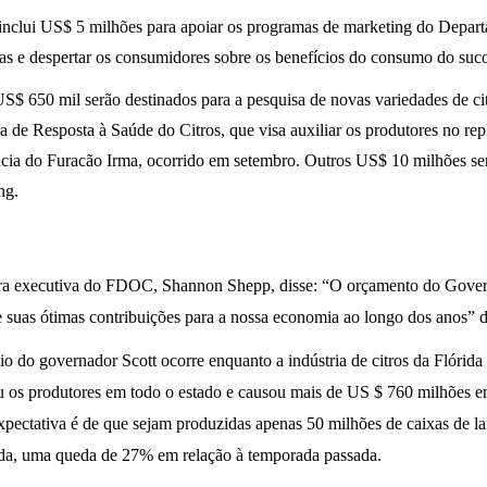
inclui US$ 5 milhões para apoiar os programas de marketing do Depart
as e despertar os consumidores sobre os benefícios do consumo do suco
S$ 650 mil serão destinados para a pesquisa de novas variedades de c
 de Resposta à Saúde do Citros, que visa auxiliar os produtores no rep
cia do Furacão Irma, ocorrido em setembro. Outros US$ 10 milhões se
ng.
ra executiva do FDOC, Shannon Shepp, disse: “O orçamento do Governa
e suas ótimas contribuições para a nossa economia ao longo dos anos” 
o do governador Scott ocorre enquanto a indústria de citros da Flórida
u os produtores em todo o estado e causou mais de US $ 760 milhões 
xpectativa é de que sejam produzidas apenas 50 milhões de caixas de la
da, uma queda de 27% em relação à temporada passada.