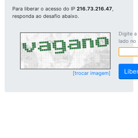
Para liberar o acesso
do IP
216.73.216.47
,
responda ao desafio abaixo.
Digite 
lado no
[trocar imagem]