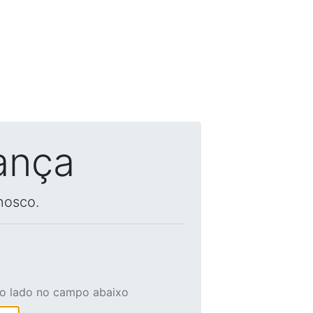
ança
nosco.
ao lado no campo abaixo