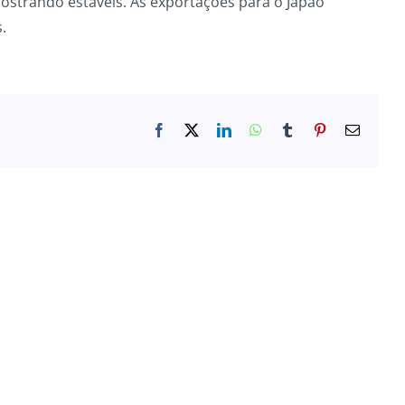
ostrando estáveis. As exportações para o Japão
s.
Facebook
X
LinkedIn
WhatsApp
Tumblr
Pinterest
E-
mail