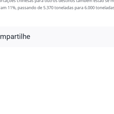
ortações chinesas para outros destinos também estão se m
ram 11%, passando de 5.370 toneladas para 6.000 tonelada
mpartilhe