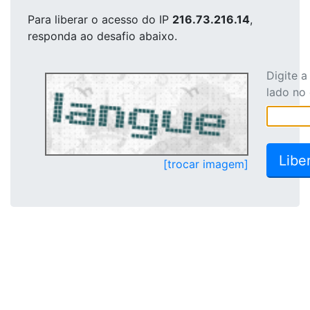
Para liberar o acesso
do IP
216.73.216.14
,
responda ao desafio abaixo.
Digite 
lado no
[trocar imagem]