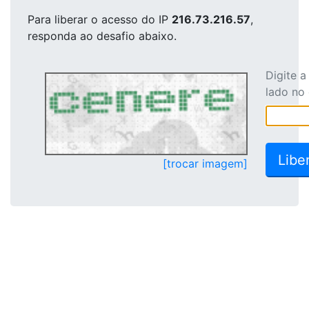
Para liberar o acesso
do IP
216.73.216.57
,
responda ao desafio abaixo.
Digite 
lado no
[trocar imagem]