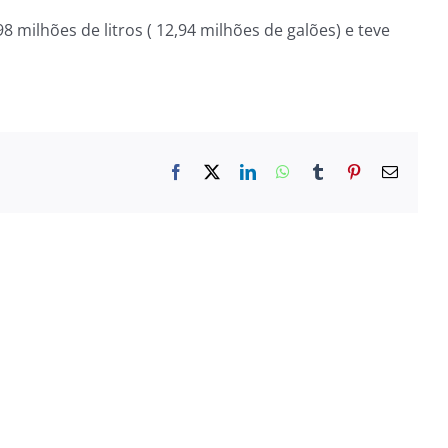
 milhões de litros ( 12,94 milhões de galões) e teve
Facebook
X
LinkedIn
WhatsApp
Tumblr
Pinterest
E-
mail