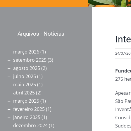
Arquivos - Notícias
Int
março 2026
(1)
24/07/20
setembro 2025
(3)
agosto 2025
(2)
Fundec
julho 2025
(1)
275 he
maio 2025
(1)
abril 2025
(2)
Apesar
março 2025
(1)
São Pa
fevereiro 2025
(1)
Invent
janeiro 2025
(1)
Consid
dezembro 2024
(1)
Sudoest