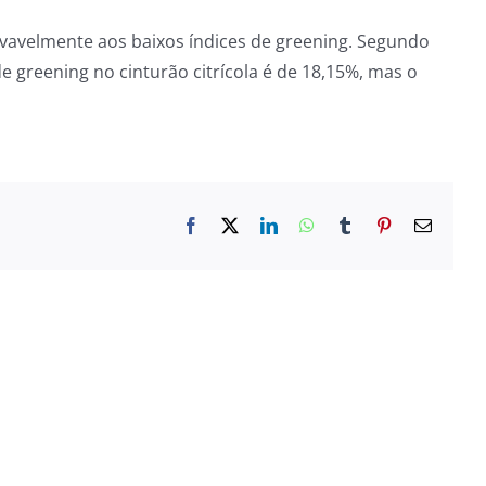
vavelmente aos baixos índices de greening. Segundo
e greening no cinturão citrícola é de 18,15%, mas o
Facebook
X
LinkedIn
WhatsApp
Tumblr
Pinterest
E-
mail