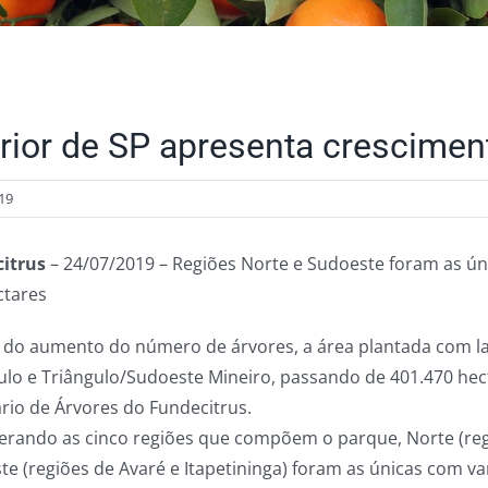
erior de SP apresenta crescimen
19
itrus
– 24/07/2019 – Regiões Norte e Sudoeste foram as úni
ctares
 do aumento do número de árvores, a área plantada com lar
ulo e Triângulo/Sudoeste Mineiro, passando de 401.470 hec
ário de Árvores do Fundecitrus.
erando as cinco regiões que compõem o parque, Norte (regi
e (regiões de Avaré e Itapetininga) foram as únicas com var