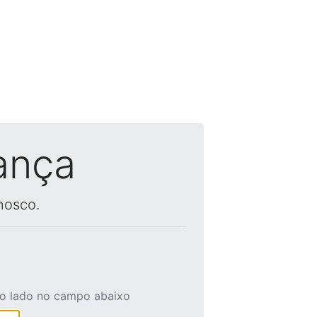
ança
nosco.
ao lado no campo abaixo