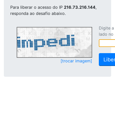
Para liberar o acesso
do IP
216.73.216.144
,
responda ao desafio abaixo.
Digite 
lado no
[trocar imagem]