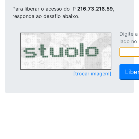
Para liberar o acesso
do IP
216.73.216.59
,
responda ao desafio abaixo.
Digite 
lado no
[trocar imagem]