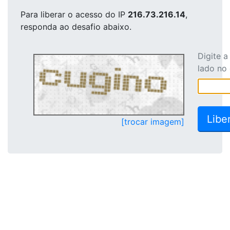
Para liberar o acesso
do IP
216.73.216.14
,
responda ao desafio abaixo.
Digite 
lado no
[trocar imagem]