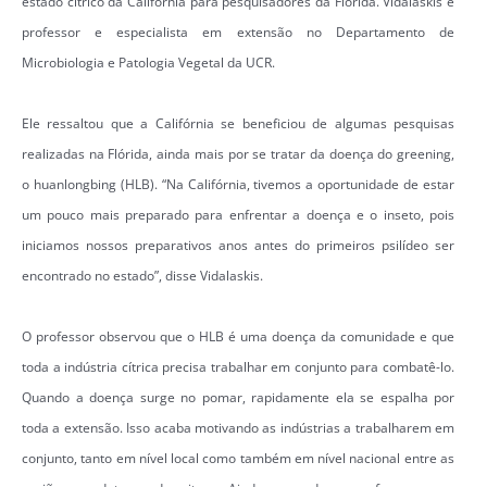
estado cítrico da Califórnia para pesquisadores da Flórida. Vidalaskis é
professor e especialista em extensão no Departamento de
Microbiologia e Patologia Vegetal da UCR.
Ele ressaltou que a Califórnia se beneficiou de algumas pesquisas
realizadas na Flórida, ainda mais por se tratar da doença do greening,
o huanlongbing (HLB). “Na Califórnia, tivemos a oportunidade de estar
um pouco mais preparado para enfrentar a doença e o inseto, pois
iniciamos nossos preparativos anos antes do primeiros psilídeo ser
encontrado no estado”, disse Vidalaskis.
O professor observou que o HLB é uma doença da comunidade e que
toda a indústria cítrica precisa trabalhar em conjunto para combatê-lo.
Quando a doença surge no pomar, rapidamente ela se espalha por
toda a extensão. Isso acaba motivando as indústrias a trabalharem em
conjunto, tanto em nível local como também em nível nacional entre as