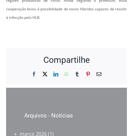
regiões produtoras de citros. Ainda segundo o professor, essa
cooperação levou à possibilidade de novos híbridos capazes de resistir
à infecção pelo HLB.
Compartilhe
Facebook
X
LinkedIn
WhatsApp
Tumblr
Pinterest
E-
mail
Arquivos - Notícias
março 2026
(1)