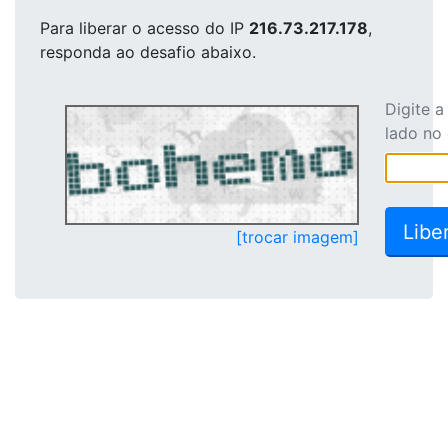
Para liberar o acesso
do IP
216.73.217.178
,
responda ao desafio abaixo.
Digite 
lado no
[trocar imagem]