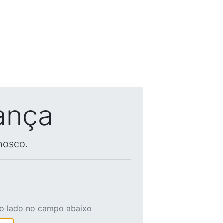
ança
nosco.
ao lado no campo abaixo