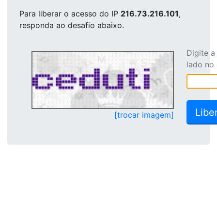
Para liberar o acesso
do IP
216.73.216.101
,
responda ao desafio abaixo.
Digite 
lado no
[trocar imagem]