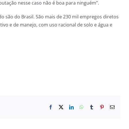
ibutação nesse caso não é boa para ninguém”.
 são do Brasil. São mais de 230 mil empregos diretos
tivo e de manejo, com uso racional de solo e água e
Facebook
X
LinkedIn
WhatsApp
Tumblr
Pinterest
E-
mail