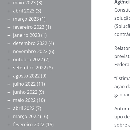
Agênci
maio 2023
(3)
Constit
abril 2023
(3)
solução
março 2023
(1)
(Soluçã
fevereiro 2023
(1)
contrá
janeiro 2023
(1)
dezembro 2022
(4)
Relato
novembro 2022
(6)
previst
outubro 2022
(7)
Federal
setembro 2022
(8)
agosto 2022
(9)
“Estim
julho 2022
(11)
ação d
junho 2022
(9)
ganham
maio 2022
(10)
abril 2022
(7)
Autor 
março 2022
(16)
tipo de
fevereiro 2022
(15)
sobre 