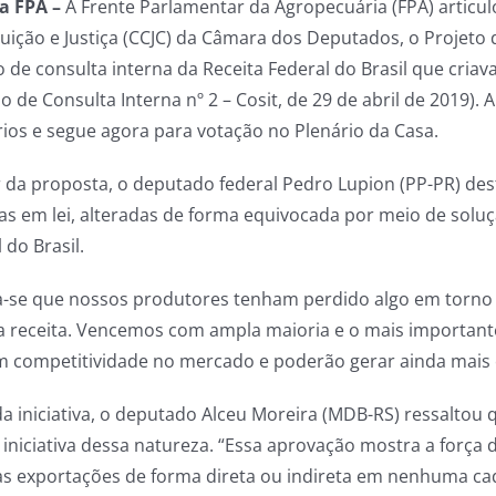
a FPA –
A Frente Parlamentar da Agropecuária (FPA) articul
uição e Justiça (CCJC) da Câmara dos Deputados, o Projeto 
 de consulta interna da Receita Federal do Brasil que cria
o de Consulta Interna nº 2 – Cosit, de 29 de abril de 2019).
rios e segue agora para votação no Plenário da Casa.
r da proposta, o deputado federal Pedro Lupion (PP-PR) des
as em lei, alteradas de forma equivocada por meio de soluç
 do Brasil.
a-se que nossos produtores tenham perdido algo em torno
a receita. Vencemos com ampla maioria e o mais importante
 competitividade no mercado e poderão gerar ainda mais o
da iniciativa, o deputado Alceu Moreira (MDB-RS) ressalto
 iniciativa dessa natureza. “Essa aprovação mostra a força
as exportações de forma direta ou indireta em nenhuma cade