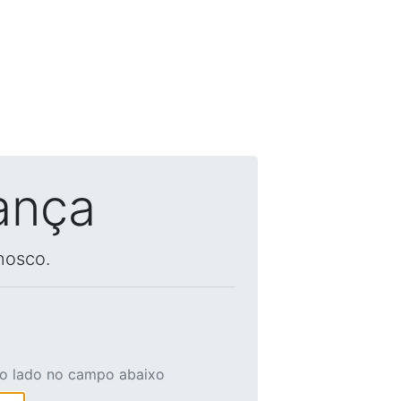
ança
nosco.
ao lado no campo abaixo