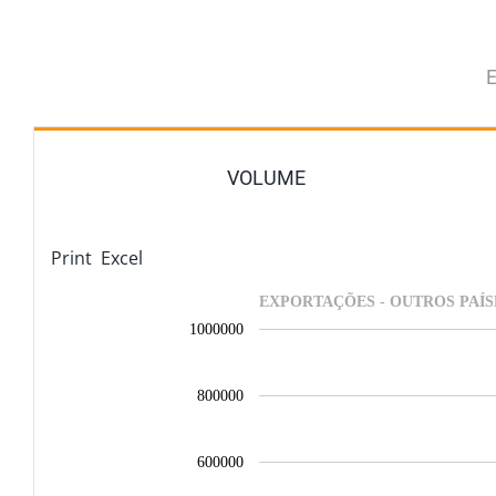
Ir
para
o
E
conteúdo
VOLUME
Print
Excel
EXPORTAÇÕES - OUTROS PAÍSE
1000000
800000
600000