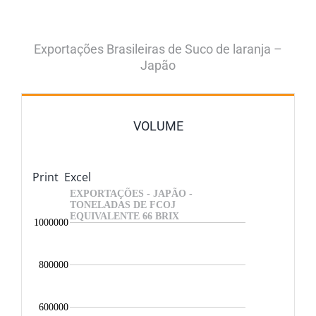
Ir
para
o
Exportações Brasileiras de Suco de laranja –
Japão
conteúdo
VOLUME
Print
Excel
EXPORTAÇÕES - JAPÃO -
TONELADAS DE FCOJ
EQUIVALENTE 66 BRIX
1000000
800000
600000