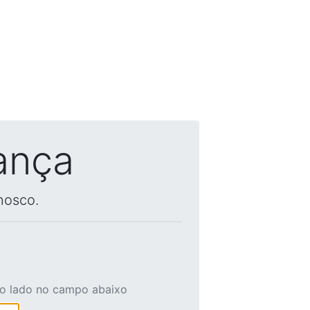
ança
nosco.
ao lado no campo abaixo