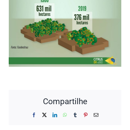
Compartilhe
Facebook
X
LinkedIn
WhatsApp
Tumblr
Pinterest
E-
mail