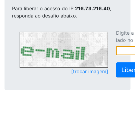
Para liberar o acesso
do IP
216.73.216.40
,
responda ao desafio abaixo.
Digite 
lado no
[trocar imagem]