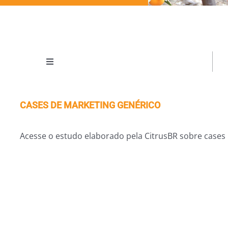
Toggle
Navigation
Outlook / Florida Citrus
CASES DE MARKETING GENÉRICO
Gain reports
Acesse o estudo elaborado pela CitrusBR sobre cases i
Vendas de Suco no Varejo Americano